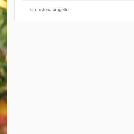
d
Cronistoria progetto
m
i
n