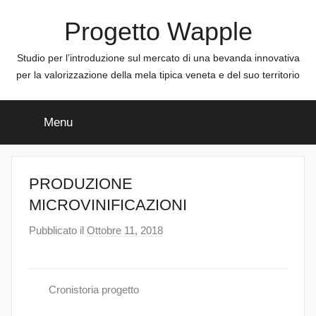
Salta
Progetto Wapple
al
contenuto
Studio per l’introduzione sul mercato di una bevanda innovativa
per la valorizzazione della mela tipica veneta e del suo territorio
Menu
PRODUZIONE
MICROVINIFICAZIONI
Pubblicato il
Ottobre 11, 2018
d
i
a
d
Cronistoria progetto
m