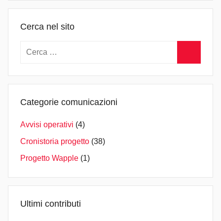
i
n
Cerca nel sito
Ricerca
per:
Cerca
Categorie comunicazioni
Avvisi operativi
(4)
Cronistoria progetto
(38)
Progetto Wapple
(1)
Ultimi contributi