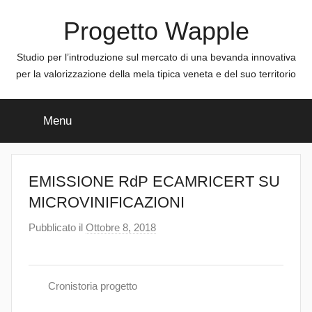
Salta
Progetto Wapple
al
contenuto
Studio per l’introduzione sul mercato di una bevanda innovativa
per la valorizzazione della mela tipica veneta e del suo territorio
Menu
EMISSIONE RdP ECAMRICERT SU
MICROVINIFICAZIONI
Pubblicato il
Ottobre 8, 2018
d
i
a
d
Cronistoria progetto
m