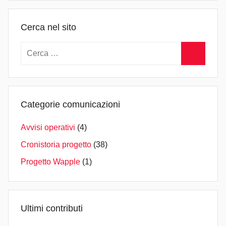
i
n
Cerca nel sito
Ricerca
per:
Cerca
Categorie comunicazioni
Avvisi operativi
(4)
Cronistoria progetto
(38)
Progetto Wapple
(1)
Ultimi contributi