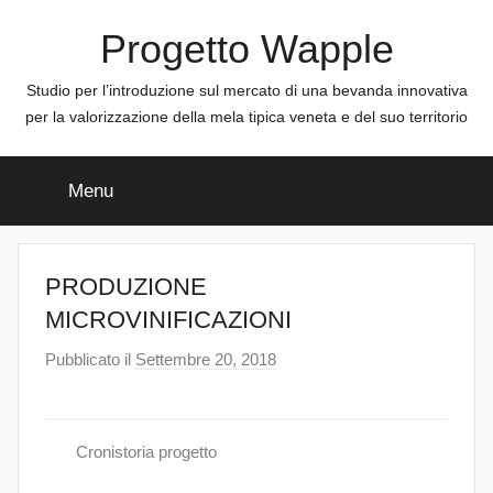
Salta
Progetto Wapple
al
contenuto
Studio per l’introduzione sul mercato di una bevanda innovativa
per la valorizzazione della mela tipica veneta e del suo territorio
Menu
PRODUZIONE
MICROVINIFICAZIONI
Pubblicato il
Settembre 20, 2018
d
i
a
d
Cronistoria progetto
m