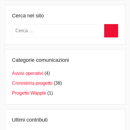
i
n
Cerca nel sito
Ricerca
per:
Cerca
Categorie comunicazioni
Avvisi operativi
(4)
Cronistoria progetto
(38)
Progetto Wapple
(1)
Ultimi contributi