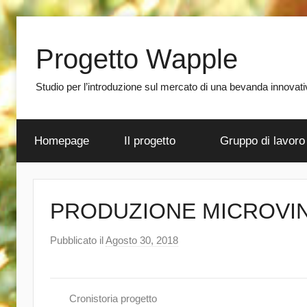
Salta
al
Progetto Wapple
contenuto
Studio per l’introduzione sul mercato di una bevanda innovativa
Homepage
Il progetto
Gruppo di lavoro
PRODUZIONE MICROVIN
Pubblicato il
Agosto 30, 2018
d
i
a
d
Cronistoria progetto