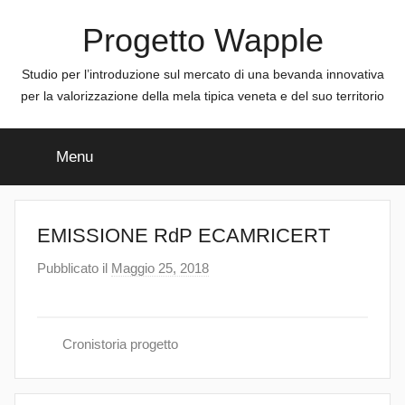
Salta
Progetto Wapple
al
contenuto
Studio per l’introduzione sul mercato di una bevanda innovativa
per la valorizzazione della mela tipica veneta e del suo territorio
Menu
EMISSIONE RdP ECAMRICERT
Pubblicato il
Maggio 25, 2018
d
i
a
d
Cronistoria progetto
m
i