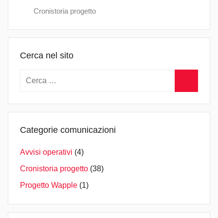
d
Cronistoria progetto
m
i
n
Cerca nel sito
Ricerca
per:
Cerca
Categorie comunicazioni
Avvisi operativi
(4)
Cronistoria progetto
(38)
Progetto Wapple
(1)